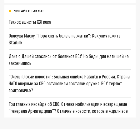
ЧИТАЙТЕ ТАКЖЕ:
Технофашисты XXI века
Оплеуха Маску. "Пора снять белые перчатки": Как уничтожить
Starlink
Даня с Дашей спаслись от боевиков ВСУ. Но беды для малышей не
закончились
"Очень плохие новости": Большая ошибка Palantir в России. Страны
НАТО впервые за СВО остановили поставки оружия. ВСУ теряют
приграничье?
Три главных инсайда об СВО. Отмена мобилизации и возвращение
"генерала Армагеддона"? Отличные новости, которые ждали все