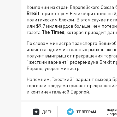
Компании из стран Европейского Союза 
Brexit
, при котором Великобритания вый
политическим блоком. В этом случае их 
или $9,7 миллиардов больше, чем потер
газета
The Times
, которая приводит дан
По словам министра транспорта Великоб
является одним из главных рынков экспо
получит выигрыш от прекращения торгов
"жесткий вариант" референдума Brexit п
Европе, уверен министр.
Напомним, "жесткий" вариант выхода Бр
торговли предусматривает прекращение 
и континентальной Европой.
Подпи
ДЗЕН
ТЕЛЕГРАМ
и перв