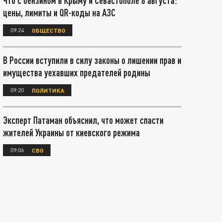
Что с бензином в Крыму и Севастополе 8 августа:
цены, лимиты и QR-коды на АЗС
09:24
ОБЩЕСТВО
В России вступили в силу законы о лишении прав и
имущества уехавших предателей родины
09:20
ПОЛИТИКА
Эксперт Патаман объяснил, что может спасти
жителей Украины от киевского режима
09:06
СВО