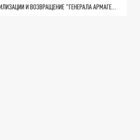
ТРИ ГЛАВНЫХ ИНСАЙДА ОБ СВО. ОТМЕНА МОБИЛИЗАЦИИ И ВОЗВРАЩЕНИЕ "ГЕНЕРАЛА АРМАГЕДДОНА"? ОТЛИЧНЫЕ НОВОСТИ, КОТОРЫЕ ЖДАЛИ ВСЕ