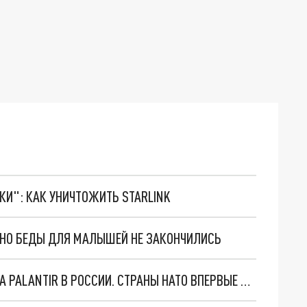
ТКИ": КАК УНИЧТОЖИТЬ STARLINK
. НО БЕДЫ ДЛЯ МАЛЫШЕЙ НЕ ЗАКОНЧИЛИСЬ
"ОЧЕНЬ ПЛОХИЕ НОВОСТИ": БОЛЬШАЯ ОШИБКА PALANTIR В РОССИИ. СТРАНЫ НАТО ВПЕРВЫЕ ЗА СВО ОСТАНОВИЛИ ПОСТАВКИ ОРУЖИЯ. ВСУ ТЕРЯЮТ ПРИГРАНИЧЬЕ?