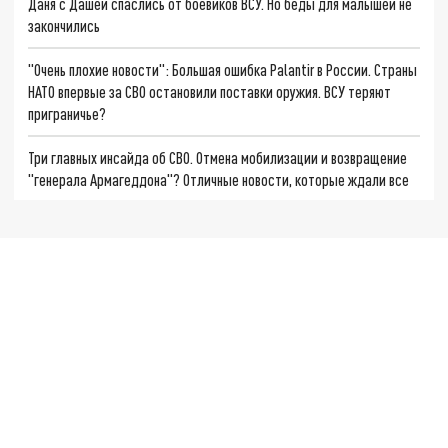
Даня с Дашей спаслись от боевиков ВСУ. Но беды для малышей не
закончились
"Очень плохие новости": Большая ошибка Palantir в России. Страны
НАТО впервые за СВО остановили поставки оружия. ВСУ теряют
приграничье?
Три главных инсайда об СВО. Отмена мобилизации и возвращение
"генерала Армагеддона"? Отличные новости, которые ждали все