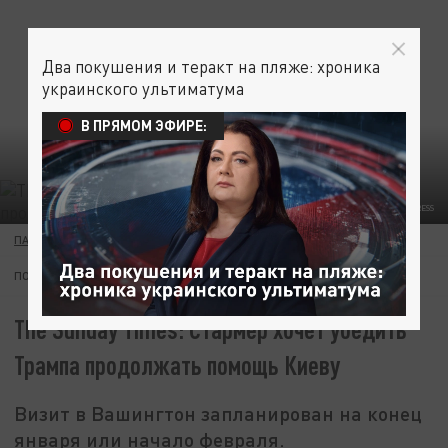
Два покушения и теракт на пляже: хроника
украинского ультиматума
В ПРЯМОМ ЭФИРЕ:
ФОТО: POOL /GLOBALLOOKPRESS
ПАВЕЛ ПОЛЯНСКИЙ
05 ЯНВАРЯ 12:39
ПОДПИШИТЕСЬ:
The Sunday Times: Стармер хочет убедить
Трампа продолжать помощь Киеву
Визит в Вашингтон запланирован на конец
января или начало февраля.