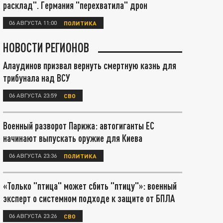
расклад". Германия "перехватила" дрон
06 АВГУСТА 11:00
ПОЛИТИКА
НОВОСТИ РЕГИОНОВ
Алаудинов призвал вернуть смертную казнь для
трибунала над ВСУ
06 АВГУСТА 23:59
СВО
Военный разворот Парижа: автогиганты ЕС
начинают выпускать оружие для Киева
06 АВГУСТА 23:36
ПОЛИТИКА
«Только "птица" может сбить "птицу"»: военный
эксперт о системном подходе к защите от БПЛА
06 АВГУСТА 23:26
СВО