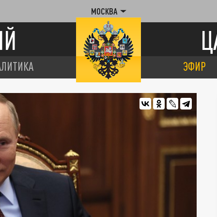
МОСКВА
ИЙ
Ц
АЛИТИКА
ЭФИР