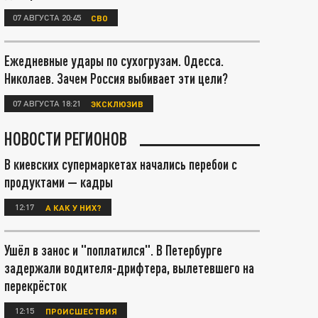
07 АВГУСТА 20:45
СВО
Ежедневные удары по сухогрузам. Одесса.
Николаев. Зачем Россия выбивает эти цели?
07 АВГУСТА 18:21
ЭКСКЛЮЗИВ
НОВОСТИ РЕГИОНОВ
В киевских супермаркетах начались перебои с
продуктами — кадры
12:17
А КАК У НИХ?
Ушёл в занос и "поплатился". В Петербурге
задержали водителя-дрифтера, вылетевшего на
перекрёсток
12:15
ПРОИСШЕСТВИЯ