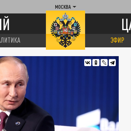
МОСКВА
ИЙ
Ц
АЛИТИКА
ЭФИР