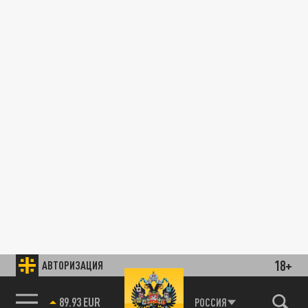
18+
АВТОРИЗАЦИЯ
89.93 EUR
РОССИЯ