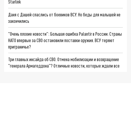
Starlink
Даня с Дашей спаслись от боевиков ВСУ. Но беды для малышей не
закончились
"Очень плохие новости": Большая ошибка Palantir в России. Страны
НАТО впервые за СВО остановили поставки оружия. ВСУ теряют
приграничье?
Три главных инсайда об СВО. Отмена мобилизации и возвращение
"генерала Армагеддона"? Отличные новости, которые ждали все