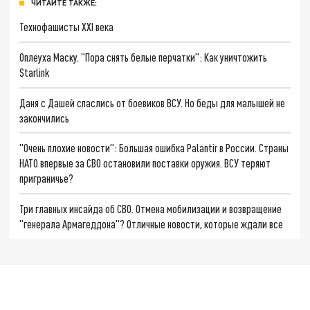
ЧИТАЙТЕ ТАКЖЕ:
Технофашисты XXI века
Оплеуха Маску. "Пора снять белые перчатки": Как уничтожить
Starlink
Даня с Дашей спаслись от боевиков ВСУ. Но беды для малышей не
закончились
"Очень плохие новости": Большая ошибка Palantir в России. Страны
НАТО впервые за СВО остановили поставки оружия. ВСУ теряют
приграничье?
Три главных инсайда об СВО. Отмена мобилизации и возвращение
"генерала Армагеддона"? Отличные новости, которые ждали все