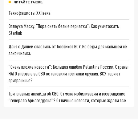
ЧИТАЙТЕ ТАКЖЕ:
Технофашисты XXI века
Оплеуха Маску. "Пора снять белые перчатки": Как уничтожить
Starlink
Даня с Дашей спаслись от боевиков ВСУ. Но беды для малышей не
закончились
"Очень плохие новости": Большая ошибка Palantir в России. Страны
НАТО впервые за СВО остановили поставки оружия. ВСУ теряют
приграничье?
Три главных инсайда об СВО. Отмена мобилизации и возвращение
"генерала Армагеддона"? Отличные новости, которые ждали все