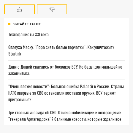
ЧИТАЙТЕ ТАКЖЕ:
Технофашисты XXI века
Оплеуха Маску. "Пора снять белые перчатки": Как уничтожить
Starlink
Даня с Дашей спаслись от боевиков ВСУ. Но беды для малышей не
закончились
"Очень плохие новости": Большая ошибка Palantir в России. Страны
НАТО впервые за СВО остановили поставки оружия. ВСУ теряют
приграничье?
Три главных инсайда об СВО. Отмена мобилизации и возвращение
"генерала Армагеддона"? Отличные новости, которые ждали все