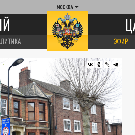
МОСКВА
ИЙ
Ц
АЛИТИКА
ЭФИР