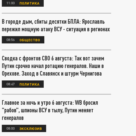
11:00
ПОЛИТИКА
В городе дым, сбиты десятки БПЛА: Ярославль
пережил мощную атаку ВСУ - ситуация в регионах
08:56
ОБЩЕСТВО
Сводка с фронтов СВО 6 августа: Так вот зачем
Путин срочно начал ротацию генералов. Наши в
Орехове. Заход в Славянск и штурм Чернигова
08:47
ПОЛИТИКА
Главное за ночь и утро 6 августа: WB бросил
"рабов", шпионы ВСУ в тылу, Путин меняет
генералов
08:00
ЭКСКЛЮЗИВ