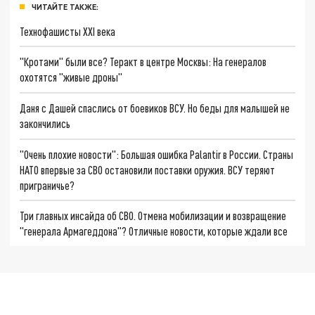
ЧИТАЙТЕ ТАКЖЕ:
Технофашисты XXI века
"Кротами" были все? Теракт в центре Москвы: На генералов
охотятся "живые дроны"
Даня с Дашей спаслись от боевиков ВСУ. Но беды для малышей не
закончились
"Очень плохие новости": Большая ошибка Palantir в России. Страны
НАТО впервые за СВО остановили поставки оружия. ВСУ теряют
приграничье?
Три главных инсайда об СВО. Отмена мобилизации и возвращение
"генерала Армагеддона"? Отличные новости, которые ждали все