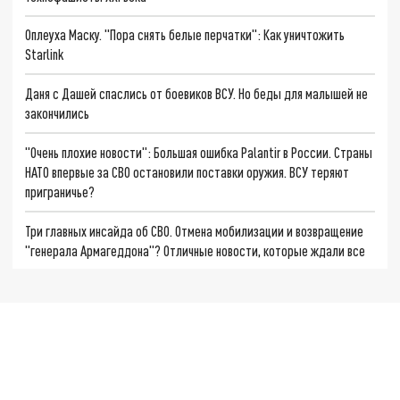
Оплеуха Маску. "Пора снять белые перчатки": Как уничтожить
Starlink
Даня с Дашей спаслись от боевиков ВСУ. Но беды для малышей не
закончились
"Очень плохие новости": Большая ошибка Palantir в России. Страны
НАТО впервые за СВО остановили поставки оружия. ВСУ теряют
приграничье?
Три главных инсайда об СВО. Отмена мобилизации и возвращение
"генерала Армагеддона"? Отличные новости, которые ждали все