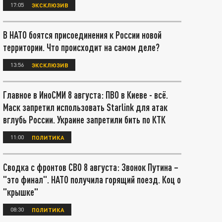
17:05
ЭКСКЛЮЗИВ
В НАТО боятся присоединения к России новой
территории. Что происходит на самом деле?
13:56
ЭКСКЛЮЗИВ
Главное в ИноСМИ 8 августа: ПВО в Киеве - всё.
Маск запретил использовать Starlink для атак
вглубь России. Украине запретили бить по КТК
11:00
ПОЛИТИКА
Сводка с фронтов СВО 8 августа: Звонок Путина –
"это финал". НАТО получила горящий поезд. Коц о
"крышке"
08:30
ПОЛИТИКА