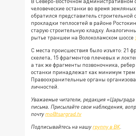
В Северо-Восточном административном 
человеческие останки во время земляны
обратился представитель строительной о
прокладки теплосетей в районе Ростокин
старую строительную кладку. Аналогичн
рытье траншеи на Волоколамском шоссе
С места происшествия было изъято: 21 ф
скелета, 15 фрагментов плечевых и локте
а так же фрагменты позвоночника, ребер
останки принадлежат как минимум трем
Правоохранительные органы организова
личностей.
Уважаемые читатели, редакция «Царьграда
письма. Присылайте свои наблюдения, вопр
почту
mo@tsargrad.tv
Подписывайтесь на нашу
группу в ВК
.