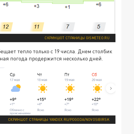
СКРИНШОТ СТРАНИЦЫ GISMETEO.RU
бещает тепло только с 19 числа. Днем столбик
чная погода продержится несколько дней.
СКРИНШОТ СТРАНИЦЫ YANDEX.RU/POGODA/NOVOSIBIRSK