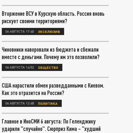
Вторжение ВСУ в Курскую область. Россия вновь
рискует своими территориями?
06 АВГУСТА 17:40
ЭКСКЛЮЗИВ
Чиновники наворовали из бюджета и сбежали
вместе с деньгами. Почему им это позволили?
06 АВГУСТА 14:52
ОБЩЕСТВО
США нарастили обмен разведданными с Киевом.
Как это отразится на России?
06 АВГУСТА 12:48
ПОЛИТИКА
Главное в ИноСМИ 6 августа: По Геленджику
ударили "случайно". Сюрприз Кима – "худший