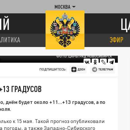
МОСКВА
ИЙ
Ц
АЛИТИКА
ЭФИР
ФОТО: ЦАРЬГРАД НОВОСИБИРСК
ПОДПИШИТЕСЬ:
+13 ГРАДУСОВ
, днём будет около +11…+13 градусов, а по
ноля.
лько к 15 мая. Такой прогноз опубликовали
а погоды, а также Западно-Сибирского