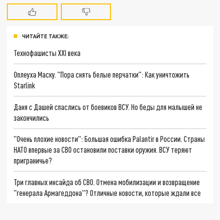
ЧИТАЙТЕ ТАКЖЕ:
Технофашисты XXI века
Оплеуха Маску. "Пора снять белые перчатки": Как уничтожить
Starlink
Даня с Дашей спаслись от боевиков ВСУ. Но беды для малышей не
закончились
"Очень плохие новости": Большая ошибка Palantir в России. Страны
НАТО впервые за СВО остановили поставки оружия. ВСУ теряют
приграничье?
Три главных инсайда об СВО. Отмена мобилизации и возвращение
"генерала Армагеддона"? Отличные новости, которые ждали все