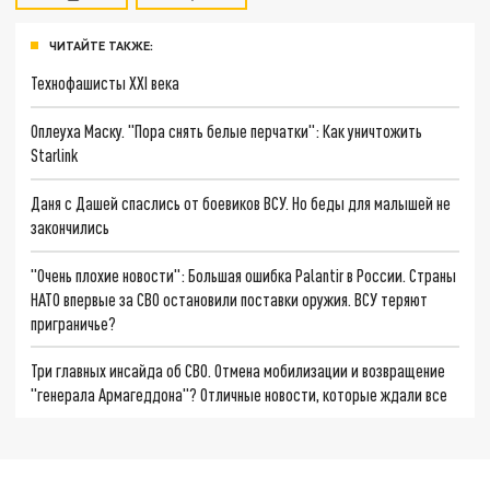
ЧИТАЙТЕ ТАКЖЕ:
Технофашисты XXI века
Оплеуха Маску. "Пора снять белые перчатки": Как уничтожить
Starlink
Даня с Дашей спаслись от боевиков ВСУ. Но беды для малышей не
закончились
"Очень плохие новости": Большая ошибка Palantir в России. Страны
НАТО впервые за СВО остановили поставки оружия. ВСУ теряют
приграничье?
Три главных инсайда об СВО. Отмена мобилизации и возвращение
"генерала Армагеддона"? Отличные новости, которые ждали все