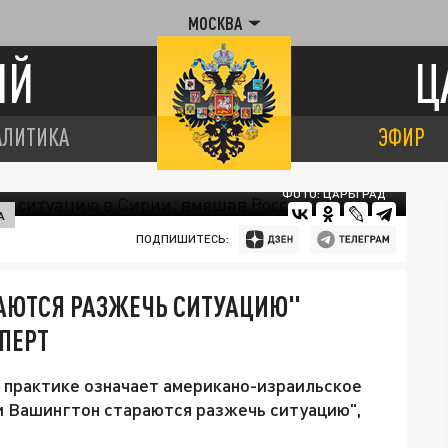
МОСКВА
ИЙ
Ц
АЛИТИКА
ЭФИР
ФОТО: ЦАРЬГРАД
А
ПОДПИШИТЕСЬ:
РАЮТСЯ РАЗЖЕЧЬ СИТУАЦИЮ"
ПЕРТ
 практике означает американо-израильское
и Вашингтон стараются разжечь ситуацию",