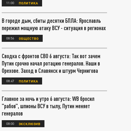
11:00
ПОЛИТИКА
В городе дым, сбиты десятки БПЛА: Ярославль
пережил мощную атаку ВСУ - ситуация в регионах
08:56
ОБЩЕСТВО
Сводка с фронтов СВО 6 августа: Так вот зачем
Путин срочно начал ротацию генералов. Наши в
Орехове. Заход в Славянск и штурм Чернигова
08:47
ПОЛИТИКА
Главное за ночь и утро 6 августа: WB бросил
"рабов", шпионы ВСУ в тылу, Путин меняет
генералов
08:00
ЭКСКЛЮЗИВ