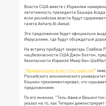
Власти США вместе с Израилем намерены
легитимность президента Башара Асада и
если российские власти будут сдерживат
газета Asharq Al-Awsat.
Это предложение будет официально выдв
Иерусалиме, где будут обсуждаться доро
На встречу прибудут секретарь Совбеза 
нацбезопасности США Джон Болтон, пре
безопасности Израиля Меир Бен-Шаббат
"Федеральному агентству новостей
" зав
Российского экономического университет
Кошкин прокомментировал, что скрывае
предложением.
По его мнению, "Тель-Авив и Вашингтон 
указал на то, как Тегеран демонстрируе