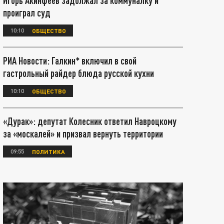
Игорь Акинфеев задолжал за коммуналку и
проиграл суд
10:10
ОБЩЕСТВО
РИА Новости: Галкин* включил в свой
гастрольный райдер блюда русской кухни
10:10
ОБЩЕСТВО
«Дурак»: депутат Колесник ответил Навроцкому
за «москалей» и призвал вернуть территории
09:55
ПОЛИТИКА