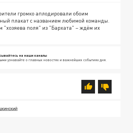
Зрители громко аплодировали обоим
омный плакат с названием любимой команды.
 "хозяева поля" из "Бархата" – ждём их
сывайтесь на наши каналы
ыми узнавайте о главных новостях и важнейших событиях дня.
УШКИНСКИЙ