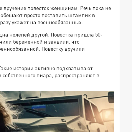
е вручение повесток женщинам. Речь пока не
– обещают просто поставить штампик в
сразу укажет на военнообязанных.
дна нелепей другой. Повестка пришла 50-
чили беременной и заявили, что
военнообязанной. Повестку вручили
Такие истории активно подхватывают
и собственного пиара, распространяют в