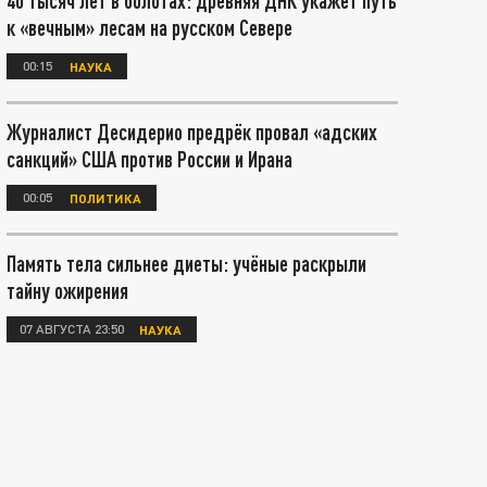
40 тысяч лет в болотах: древняя ДНК укажет путь
к «вечным» лесам на русском Севере
00:15
НАУКА
Журналист Десидерио предрёк провал «адских
санкций» США против России и Ирана
00:05
ПОЛИТИКА
Память тела сильнее диеты: учёные раскрыли
тайну ожирения
07 АВГУСТА 23:50
НАУКА