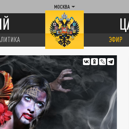
МОСКВА
ИЙ
Ц
АЛИТИКА
ЭФИР