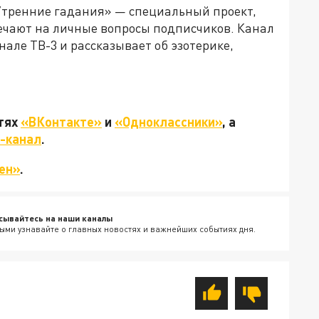
Утренние гадания» — специальный проект,
вечают на личные вопросы подписчиков. Канал
але ТВ-3 и рассказывает об эзотерике,
етях
«ВКонтакте»
и
«Одноклассники»
, а
-канал
.
ен»
.
сывайтесь на наши каналы
ыми узнавайте о главных новостях и важнейших событиях дня.