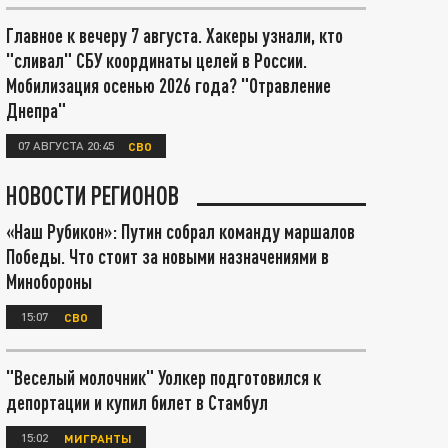
Главное к вечеру 7 августа. Хакеры узнали, кто
"сливал" СБУ координаты целей в России.
Мобилизация осенью 2026 года? "Отравление
Днепра"
07 АВГУСТА 20:45
СВО
НОВОСТИ РЕГИОНОВ
«Наш Рубикон»: Путин собрал команду маршалов
Победы. Что стоит за новыми назначениями в
Минобороны
15:07
СВО
"Веселый молочник" Уолкер подготовился к
депортации и купил билет в Стамбул
15:02
МИГРАНТЫ