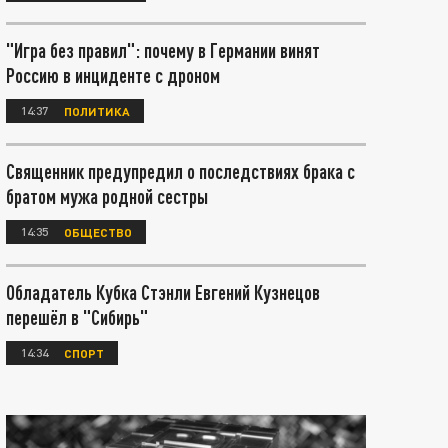
"Игра без правил": почему в Германии винят
Россию в инциденте с дроном
14:37
ПОЛИТИКА
Священник предупредил о последствиях брака с
братом мужа родной сестры
14:35
ОБЩЕСТВО
Обладатель Кубка Стэнли Евгений Кузнецов
перешёл в "Сибирь"
14:34
СПОРТ