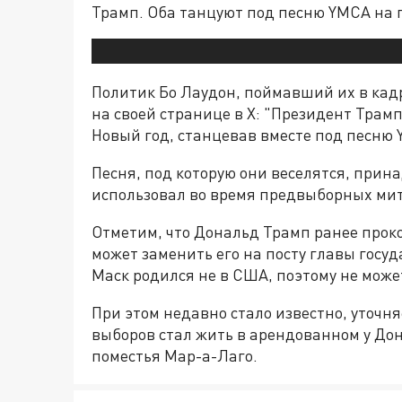
Трамп. Оба танцуют под песню YMCA на п
Политик Бо Лаудон, поймавший их в кадр
на своей странице в X: "Президент Трам
Новый год, станцевав вместе под песню 
Песня, под которую они веселятся, принад
использовал во время предвыборных мит
Отметим, что Дональд Трамп ранее проко
может заменить его на посту главы госуд
Маск родился не в США, поэтому не може
При этом недавно стало известно, уточн
выборов стал жить в арендованном у До
поместья Мар-а-Лаго.