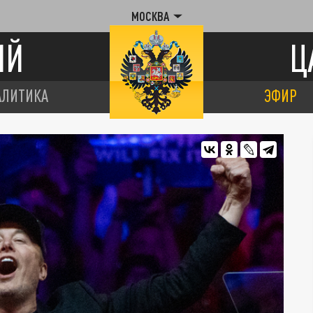
МОСКВА
ИЙ
Ц
АЛИТИКА
ЭФИР