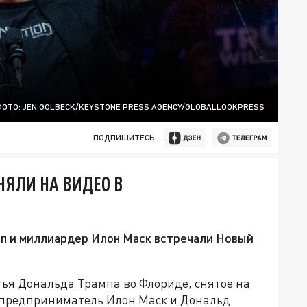
ОТО: JEN GOLBECK/KEYSTONE PRESS AGENCY/GLOBALLOOKPRESS
ПОДПИШИТЕСЬ:
НЯЛИ НА ВИДЕО В
п и миллиардер Илон Маск встречали Новый
тья Дональда Трампа во Флориде, снятое на
 предприниматель Илон Маск и Дональд