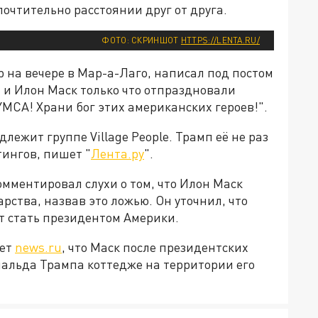
очтительно расстоянии друг от друга.
ФОТО: СКРИНШОТ
HTTPS://LENTA.RU/
 на вечере в Мар-а-Лаго, написал под постом
п и Илон Маск только что отпраздновали
YMCA! Храни бог этих американских героев!".
лежит группе Village People. Трамп её не раз
ингов, пишет "
Лента.ру
".
мментировал слухи о том, что Илон Маск
арства, назвав это ложью. Он уточнил, что
т стать президентом Америки.
яет
news.ru
, что Маск после президентских
нальда Трампа коттедже на территории его