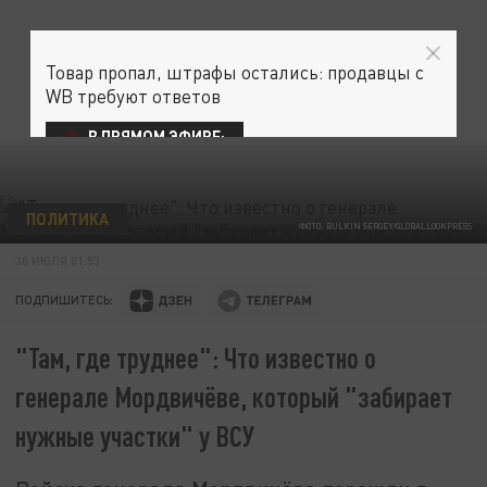
Товар пропал, штрафы остались: продавцы с
WB требуют ответов
В ПРЯМОМ ЭФИРЕ:
ПОЛИТИКА
ФОТО: BULKIN SERGEY/GLOBALLOOKPRESS
30 ИЮЛЯ 01:53
ПОДПИШИТЕСЬ:
"Там, где труднее": Что известно о
генерале Мордвичёве, который "забирает
нужные участки" у ВСУ