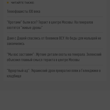
ЧИТАЙТЕ ТАКЖЕ:
Технофашисты XXI века
"Кротами" были все? Теракт в центре Москвы: На генералов
охотятся "живые дроны"
Даня с Дашей спаслись от боевиков ВСУ. Но беды для малышей не
закончились
"Мы вас заставим": Жуткие детали охоты на генерала. Зеленский
объяснил главный смысл теракта в центре Москвы
"Курортный ад": Украинский дрон превратил пляж в Геленджике в
кладбище