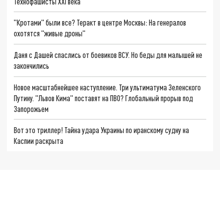
Технофашисты XXI века
"Кротами" были все? Теракт в центре Москвы: На генералов
охотятся "живые дроны"
Даня с Дашей спаслись от боевиков ВСУ. Но беды для малышей не
закончились
Новое масштабнейшее наступление. Три ультиматума Зеленского
Путину. "Львов Кима" поставят на ПВО? Глобальный прорыв под
Запорожьем
Вот это триллер! Тайна удара Украины по иранскому судну на
Каспии раскрыта