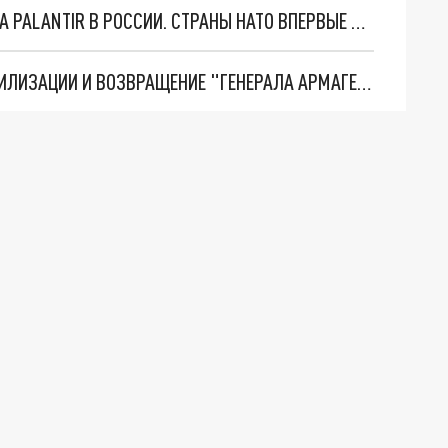
"ОЧЕНЬ ПЛОХИЕ НОВОСТИ": БОЛЬШАЯ ОШИБКА PALANTIR В РОССИИ. СТРАНЫ НАТО ВПЕРВЫЕ ЗА СВО ОСТАНОВИЛИ ПОСТАВКИ ОРУЖИЯ. ВСУ ТЕРЯЮТ ПРИГРАНИЧЬЕ?
ТРИ ГЛАВНЫХ ИНСАЙДА ОБ СВО. ОТМЕНА МОБИЛИЗАЦИИ И ВОЗВРАЩЕНИЕ "ГЕНЕРАЛА АРМАГЕДДОНА"? ОТЛИЧНЫЕ НОВОСТИ, КОТОРЫЕ ЖДАЛИ ВСЕ