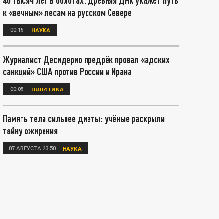
40 тысяч лет в болотах: древняя ДНК укажет путь
к «вечным» лесам на русском Севере
00:15
НАУКА
Журналист Десидерио предрёк провал «адских
санкций» США против России и Ирана
00:05
ПОЛИТИКА
Память тела сильнее диеты: учёные раскрыли
тайну ожирения
07 АВГУСТА 23:50
НАУКА