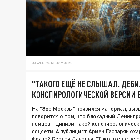
03 ФЕВРАЛЯ 2019 08:50
"ТАКОГО ЕЩЁ НЕ СЛЫШАЛ. ДЕБИЛ
КОНСПИРОЛОГИЧЕСКОЙ ВЕРСИИ 
На "Эхе Москвы" появился материал, вызв
говорится о том, что блокадный Ленингра
немцев". Цинизм такой конспирологическ
соцсети. А публицист Армен Гаспарян ох
фразой Сергея Лаврова. "Такого ещё не с