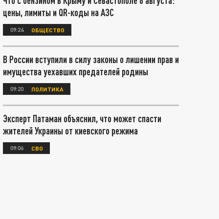
Что с бензином в Крыму и Севастополе 8 августа:
цены, лимиты и QR-коды на АЗС
09:24
ОБЩЕСТВО
В России вступили в силу законы о лишении прав и
имущества уехавших предателей родины
09:20
ПОЛИТИКА
Эксперт Патаман объяснил, что может спасти
жителей Украины от киевского режима
09:06
СВО