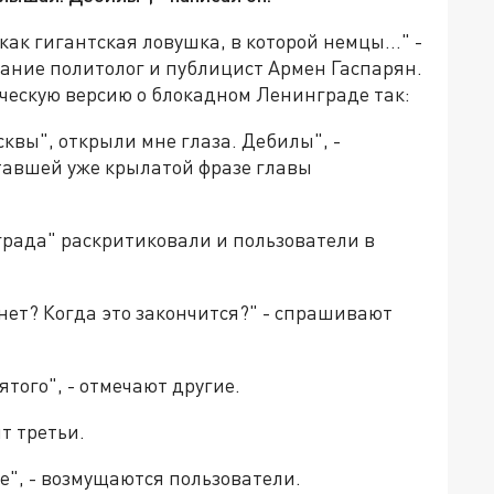
к гигантская ловушка, в которой немцы..." -
мание политолог и публицист Армен Гаспарян.
ческую версию о блокадном Ленинграде так:
квы", открыли мне глаза. Дебилы", -
ставшей уже крылатой фразе главы
рада" раскритиковали и пользователи в
 нет? Когда это закончится?" - спрашивают
ятого", - отмечают другие.
ят третьи.
ое", - возмущаются пользователи.