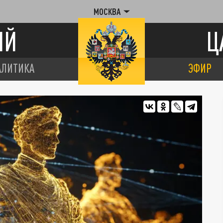
МОСКВА
ИЙ
Ц
АЛИТИКА
ЭФИР