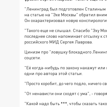
"Ленинград был подготовлен Сталиным ка
на статью на "Эхе Москвы" обратил вни
Он охарактеризовал новую конспирологи
"Такого еще не слышал. Спасибо "Эху Мос
последнее слово напоминает отсылку к 
российского МИД Сергея Лаврова.
Цинизм про "ловушку блокадного Ленинг
соцсети.
"Её когда-нибудь по закону накажут или
одни про автора этой статьи.
"Просто коробит, до чего подло, ничего св
"От ненависти они сходят с ума", - говор
"Какой надо быть ***, чтобы сказать так