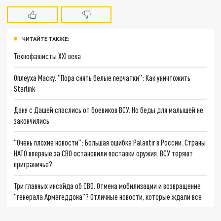
ЧИТАЙТЕ ТАКЖЕ:
Технофашисты XXI века
Оплеуха Маску. "Пора снять белые перчатки": Как уничтожить
Starlink
Даня с Дашей спаслись от боевиков ВСУ. Но беды для малышей не
закончились
"Очень плохие новости": Большая ошибка Palantir в России. Страны
НАТО впервые за СВО остановили поставки оружия. ВСУ теряют
приграничье?
Три главных инсайда об СВО. Отмена мобилизации и возвращение
"генерала Армагеддона"? Отличные новости, которые ждали все