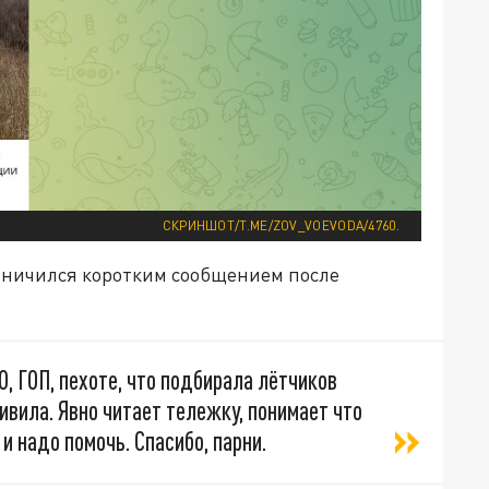
СКРИНШОТ/T.ME/ZOV_VOEVODA/4760.
раничился коротким сообщением после
, ГОП, пехоте, что подбирала лётчиков
ивила. Явно читает тележку, понимает что
и надо помочь. Спасибо, парни.