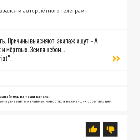
азался и автор лётного телеграм-
ть. Причины выясняют, экипаж ищут. - А
 и мёртвых. Земля небом...
iot".
сывайтесь на наши каналы
ыми узнавайте о главных новостях и важнейших событиях дня.