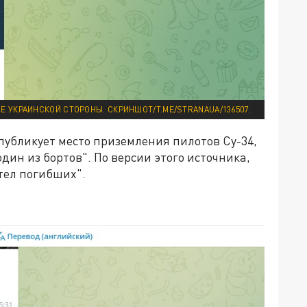
УКРАИНСКОЙ СТОРОНЫ. СКРИНШОТ/T.ME/STRANAUA/136507.
публикует место приземления пилотов Су-34,
дин из бортов". По версии этого источника,
тел погибших".