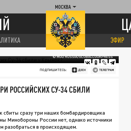
МОСКВА
ИЙ
Ц
АЛИТИКА
ЭФИР
© MOD RUSSIA/GLOBALLOOKPRESS
ПОДПИШИТЕСЬ:
ТРИ РОССИЙСКИХ СУ-34 СБИЛИ
ок сбиты сразу три наших бомбардировщика
оны Минобороны России нет, однако источники
м разобраться в происходящем.