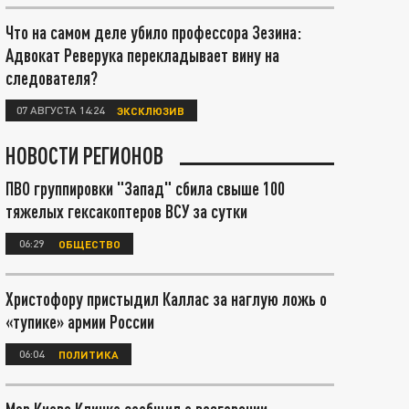
Что на самом деле убило профессора Зезина:
Адвокат Реверука перекладывает вину на
следователя?
07 АВГУСТА 14:24
ЭКСКЛЮЗИВ
НОВОСТИ РЕГИОНОВ
ПВО группировки "Запад" сбила свыше 100
тяжелых гексакоптеров ВСУ за сутки
06:29
ОБЩЕСТВО
Христофору пристыдил Каллас за наглую ложь о
«тупике» армии России
06:04
ПОЛИТИКА