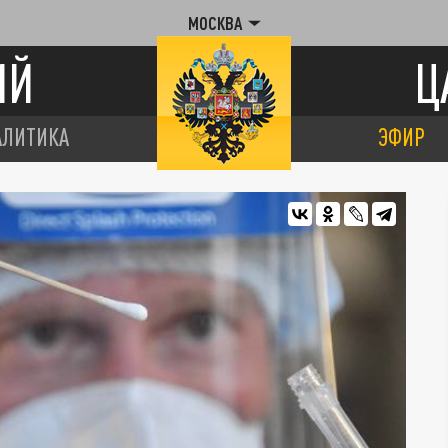
МОСКВА
ИЙ
Ц
АЛИТИКА
ЭФИР