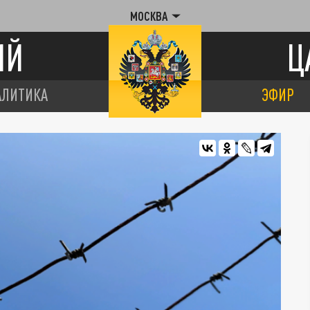
МОСКВА
ИЙ
Ц
АЛИТИКА
ЭФИР