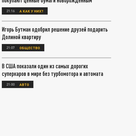
покупают ценные бумаги новорождённым
21:16
А КАК У НИХ?
Игорь Бутман одобрил решение друзей подарить
Долиной квартиру
21:07
ОБЩЕСТВО
В США показали один из самых дорогих
суперкаров в мире без турбомотора и автомата
21:00
АВТО