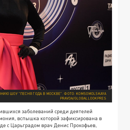
ОНИЮ ШОУ "ПЕСНЯ ГОДА В МОСКВЕ". ФОТО: KOMSOMOLSKAYA
PRAVDA/GLOBALLOOKPRES
тившихся заболеваний среди деятелей
мония, вспышка которой зафиксирована в
еде с Царьградом врач Денис Прокофьев,