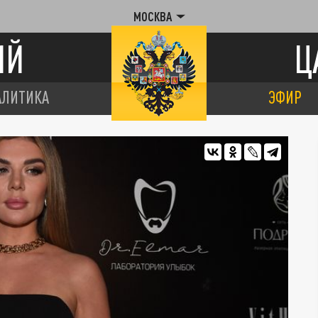
МОСКВА
ИЙ
Ц
АЛИТИКА
ЭФИР