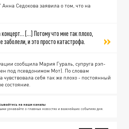
 Анна Седокова заявила о том, что на
 концерт… […] Потому что мне так плохо,
се заболели, и это просто катастрофа.
туации сообщила Мария Гураль, супруга рэп-
ен под псевдонимом Мот). По словам
а чувствовала себя так же плохо - постоянный
ое состояние.
сывайтесь на наши каналы
ыми узнавайте о главных новостях и важнейших событиях дня.