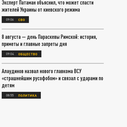
Эксперт Патаман объяснил, что может спасти
жителей Украины от киевского режима
09:06
СВО
8 августа — день Параскевы Римской: история,
приметы и главные запреты дня
09:04
ОБЩЕСТВО
Алаудинов назвал нового главкома ВСУ
«страшнейшим русофобом» и связал с ударами по
детям
08:55
ПОЛИТИКА