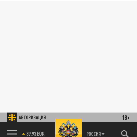
18+
АВТОРИЗАЦИЯ
89.93 EUR
РОССИЯ