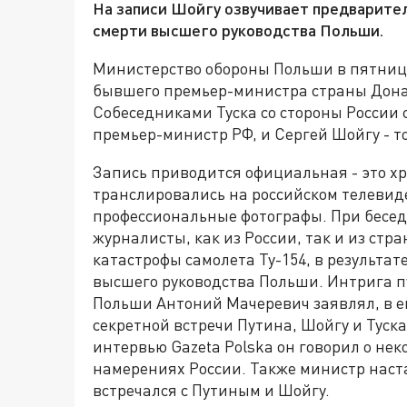
На записи Шойгу озвучивает предварите
смерти высшего руководства Польши.
Министерство обороны Польши в пятницу
бывшего премьер-министра страны Дональ
Собеседниками Туска со стороны России 
премьер-министр РФ, и Сергей Шойгу - т
Запись приводится официальная - это хро
транслировались на российском телевиде
профессиональные фотографы. При бесед
журналисты, как из России, так и из стр
катастрофы самолета Ту-154, в результа
высшего руководства Польши. Интрига п
Польши Антоний Мачеревич заявлял, в е
секретной встречи Путина, Шойгу и Туска
интервью Gazeta Polska он говорил о не
намерениях России. Также министр наста
встречался с Путиным и Шойгу.