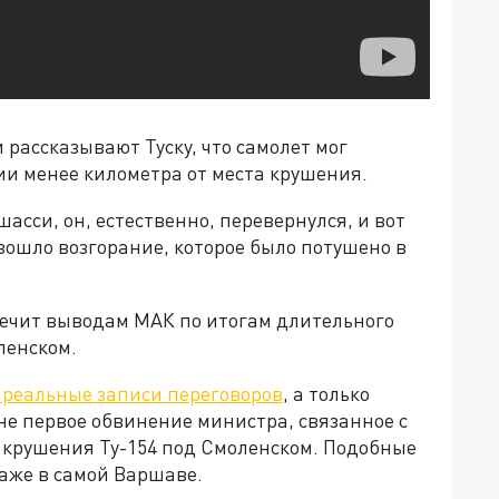
 рассказывают Туску, что самолет мог
ии менее километра от места крушения.
шасси, он, естественно, перевернулся, и вот
изошло возгорание, которое было потушено в
речит выводам МАК по итогам длительного
ленском.
 реальные записи переговоров
, а только
 не первое обвинение министра, связанное с
крушения Ту-154 под Смоленском. Подобные
аже в самой Варшаве.