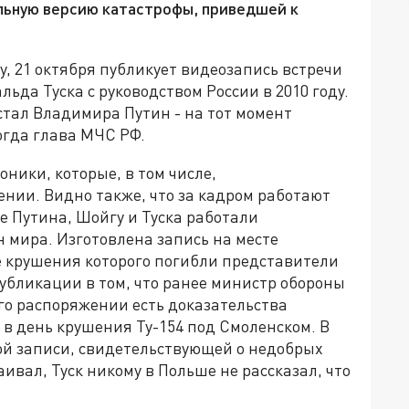
льную версию катастрофы, приведшей к
, 21 октября публикует видеозапись встречи
да Туска с руководством России в 2010 году.
стал Владимира Путин - на тот момент
огда глава МЧС РФ.
ники, которые, в том числе,
нии. Видно также, что за кадром работают
е Путина, Шойгу и Туска работали
ан мира. Изготовлена запись на месте
те крушения которого погибли представители
убликации в том, что ранее министр обороны
го распоряжении есть доказательства
 в день крушения Ту-154 под Смоленском. В
кой записи, свидетельствующей о недобрых
ивал, Туск никому в Польше не рассказал, что