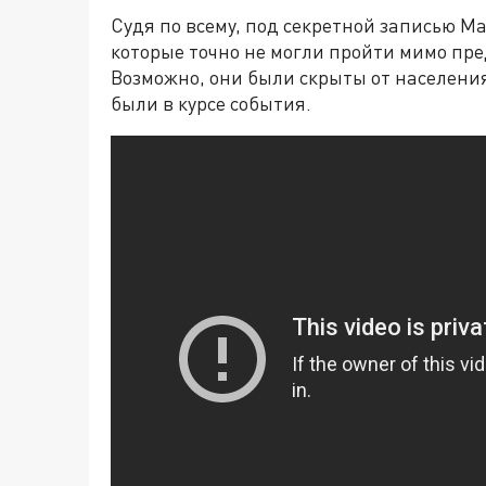
Судя по всему, под секретной записью М
которые точно не могли пройти мимо п
Возможно, они были скрыты от населения
были в курсе события.