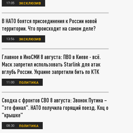
17:05
ЭКСКЛЮЗИВ
В НАТО боятся присоединения к России новой
территории. Что происходит на самом деле?
13:56
ЭКСКЛЮЗИВ
Главное в ИноСМИ 8 августа: ПВО в Киеве - всё.
Маск запретил использовать Starlink для атак
вглубь России. Украине запретили бить по КТК
11:00
ПОЛИТИКА
Сводка с фронтов СВО 8 августа: Звонок Путина –
"это финал". НАТО получила горящий поезд. Коц о
"крышке"
08:30
ПОЛИТИКА