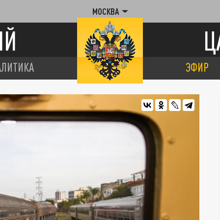
МОСКВА
ИЙ
Ц
АЛИТИКА
ЭФИР