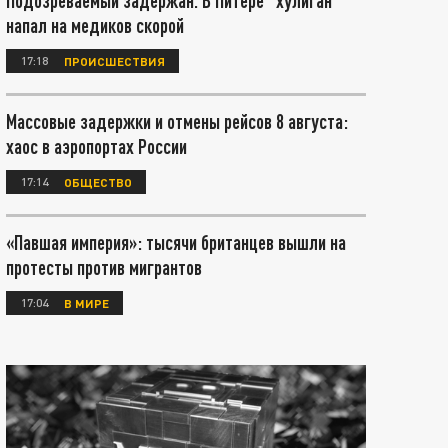
Подозреваемый задержан. В Питере "хулиган"
напал на медиков скорой
17:18
ПРОИСШЕСТВИЯ
Массовые задержки и отмены рейсов 8 августа:
хаос в аэропортах России
17:14
ОБЩЕСТВО
«Павшая империя»: тысячи британцев вышли на
протесты против мигрантов
17:04
В МИРЕ