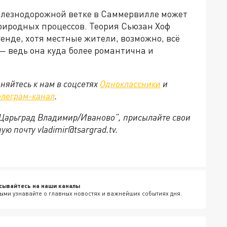
елезнодорожной ветке в Саммервилле может
природных процессов. Теория Сьюзан Хоф
генде, хотя местные жители, возможно, всё
— ведь она куда более романтична и
няйтесь к нам в соцсетях
Одноклассники
и
елеграм-канал
.
 “Царьград Владимир/Иваново”, присылайте свои
ю почту vladimir@tsargrad.tv.
сывайтесь на наши каналы
ыми узнавайте о главных новостях и важнейших событиях дня.