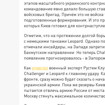
этапов масштабного украинского контрна
командование явно делало большую ставк
войсковых бригад. Причём это не войска
подготовленные формирования. И это при
которых Киев готовил для контрнаступле
Отметим, что на протяжении долгой борь
с немецкими танками Leopard. Однако по
отмечали инсайдеры, на Западе запретил
Бахмутском направлении. Но теперь Chall
появление прогнозировалось - в Запорож
Как
отметил
военный эксперт Рустем Клу
Challenger и Leopard к главному удару. К
фронте, сразу можно будет сказать о на
украинской армии. Пока же резервы Киев
пытается отвлечь армию России от места 
Москву стянуть максимальное количество 