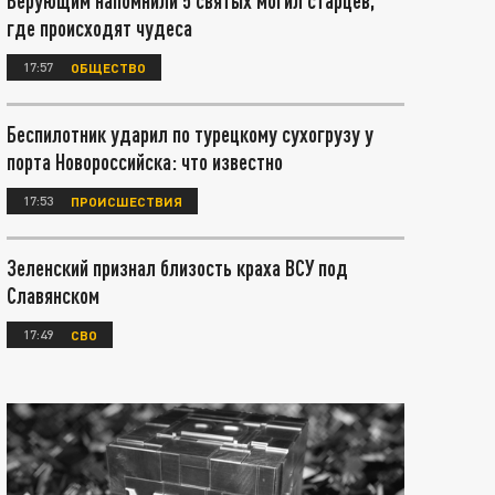
Верующим напомнили 5 святых могил старцев,
где происходят чудеса
17:57
ОБЩЕСТВО
Беспилотник ударил по турецкому сухогрузу у
порта Новороссийска: что известно
17:53
ПРОИСШЕСТВИЯ
Зеленский признал близость краха ВСУ под
Славянском
17:49
СВО