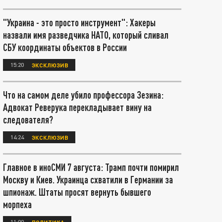
"Украина - это просто инструмент": Хакеры
назвали имя разведчика НАТО, который сливал
СБУ координаты объектов в России
15:20
ЭКСКЛЮЗИВ
Что на самом деле убило профессора Зезина:
Адвокат Реверука перекладывает вину на
следователя?
14:24
ЭКСКЛЮЗИВ
Главное в иноСМИ 7 августа: Трамп почти помирил
Москву и Киев. Украинца схватили в Германии за
шпионаж. Штаты просят вернуть бывшего
морпеха
11:00
ПОЛИТИКА