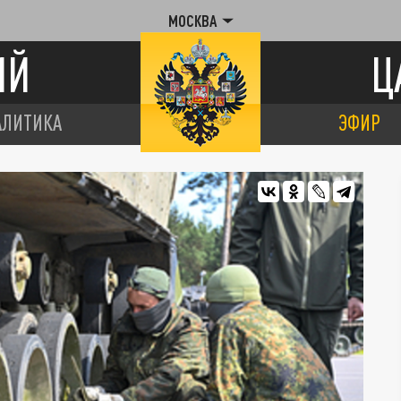
МОСКВА
ИЙ
Ц
АЛИТИКА
ЭФИР