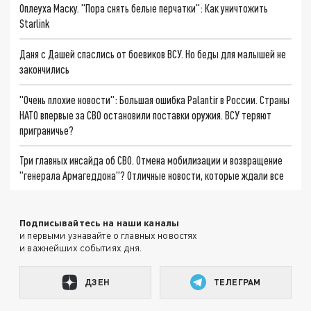
Оплеуха Маску. "Пора снять белые перчатки": Как уничтожить
Starlink
Даня с Дашей спаслись от боевиков ВСУ. Но беды для малышей не
закончились
"Очень плохие новости": Большая ошибка Palantir в России. Страны
НАТО впервые за СВО остановили поставки оружия. ВСУ теряют
приграничье?
Три главных инсайда об СВО. Отмена мобилизации и возвращение
"генерала Армагеддона"? Отличные новости, которые ждали все
Подписывайтесь на наши каналы
и первыми узнавайте о главных новостях
и важнейших событиях дня.
ДЗЕН
ТЕЛЕГРАМ