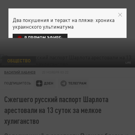
Два покушения и теракт на пляже: хроника
украинского ультиматума
В ПРЯМОМ ЭФИРЕ:
ОБЩЕСТВО
LIFE
ВАСИЛИЙ ХАБАЧЕВ
23 НОЯБРЯ 03:22
ПОДПИШИТЕСЬ:
Сжегшего русский паспорт Шарлота
арестовали на 13 суток за мелкое
хулиганство