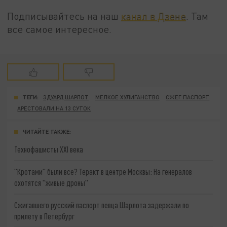
Подписывайтесь на наш
канал в Дзене
. Там
все самое интересное.
ТЕГИ:
ЭДУАРД ШАРЛОТ
МЕЛКОЕ ХУЛИГАНСТВО
СЖЕГ ПАСПОРТ
АРЕСТОВАЛИ НА 13 СУТОК
ЧИТАЙТЕ ТАКЖЕ:
Технофашисты XXI века
"Кротами" были все? Теракт в центре Москвы: На генералов
охотятся "живые дроны"
Сжигавшего русский паспорт певца Шарлота задержали по
прилету в Петербург