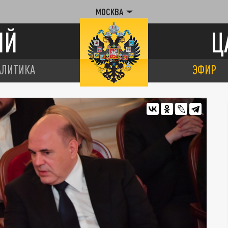
МОСКВА
ИЙ
Ц
АЛИТИКА
ЭФИР