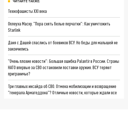
ЧИТАЙТЕ ТАКЖЕ:
Технофашисты XXI века
Оплеуха Маску. "Пора снять белые перчатки": Как уничтожить
Starlink
Даня с Дашей спаслись от боевиков ВСУ. Но беды для малышей не
закончились
"Очень плохие новости": Большая ошибка Palantir в России. Страны
НАТО впервые за СВО остановили поставки оружия. ВСУ теряют
приграничье?
Три главных инсайда об СВО. Отмена мобилизации и возвращение
"генерала Армагеддона"? Отличные новости, которые ждали все