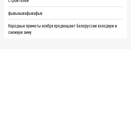
строителей
фывыаывафывафыв
Народные приметы ноября предвещают Белоруссии холодную и
снежную зиму