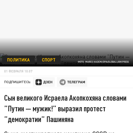
ПОЛИТИКА
СПОРТ
ФОТО: MARCO HADEM/DPA/GLOBALLOOKPRESS
01 ФЕВРАЛЯ 10:07
ПОДПИШИТЕСЬ:
Сын великого Исраела Акопкохяна словами
”Путин — мужик!” выразил протест
”демократии” Пашиняна