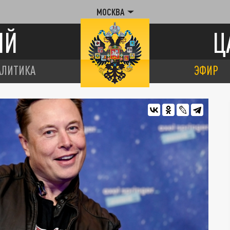
МОСКВА
ИЙ
Ц
АЛИТИКА
ЭФИР