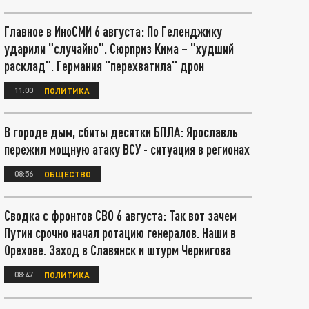
Главное в ИноСМИ 6 августа: По Геленджику
ударили "случайно". Сюрприз Кима – "худший
расклад". Германия "перехватила" дрон
11:00
ПОЛИТИКА
В городе дым, сбиты десятки БПЛА: Ярославль
пережил мощную атаку ВСУ - ситуация в регионах
08:56
ОБЩЕСТВО
Сводка с фронтов СВО 6 августа: Так вот зачем
Путин срочно начал ротацию генералов. Наши в
Орехове. Заход в Славянск и штурм Чернигова
08:47
ПОЛИТИКА