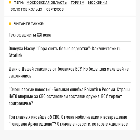
ТЕГИ:
МОСКОВСКАЯ ОБЛАСТЬ
ТУРИЗМ
МОСКВИЧИ
ЗОЛОТОЕ КОЛЬЦО
СЕРПУХОВ
ЧИТАЙТЕ ТАКЖЕ:
Технофашисты XXI века
Оплеуха Маску. "Пора снять белые перчатки": Как уничтожить
Starlink
Даня с Дашей спаслись от боевиков ВСУ. Но беды для малышей не
закончились
"Очень плохие новости": Большая ошибка Palantir в России. Страны
НАТО впервые за СВО остановили поставки оружия. ВСУ теряют
приграничье?
Три главных инсайда об СВО. Отмена мобилизации и возвращение
"генерала Армагеддона"? Отличные новости, которые ждали все