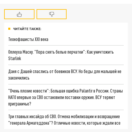
ЧИТАЙТЕ ТАКЖЕ:
Технофашисты XXI века
Оплеуха Маску. "Пора снять белые перчатки": Как уничтожить
Starlink
Даня с Дашей спаслись от боевиков ВСУ. Но беды для малышей не
закончились
"Очень плохие новости": Большая ошибка Palantir в России. Страны
НАТО впервые за СВО остановили поставки оружия. ВСУ теряют
приграничье?
Три главных инсайда об СВО. Отмена мобилизации и возвращение
"генерала Армагеддона"? Отличные новости, которые ждали все