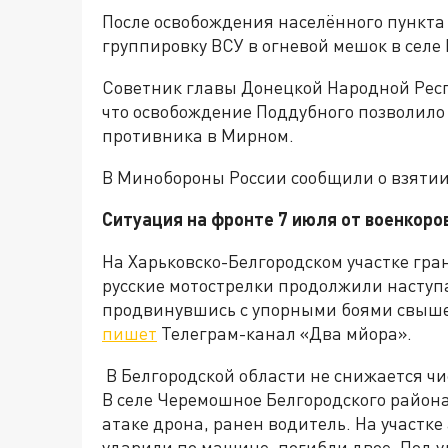
После освобождения населённого пункта
группировку ВСУ в огневой мешок в селе
Советник главы Донецкой Народной Рес
что освобождение Поддубного позволило
противника в Мирном.
В Минобороны России сообщили о взятии
Ситуация на фронте 7 июля от военкоро
На Харьковско-Белгородском участке гра
русские мотострелки продолжили наступ
продвинувшись с упорными боями свыше 
пишет
Телеграм-канал «Два мйора».
В Белгородской области не снижается ч
В селе Черемошное Белгородского район
атаке дрона, ранен водитель. На участк
ударили по машине, погибли двое. Под у