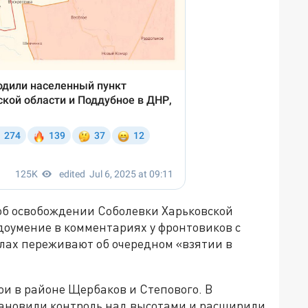
об освобождении Соболевки Харьковской
доумение в комментариях у фронтовиков с
алах переживают об очередном «взятии в
и в районе Щербаков и Степового. В
тановили контроль над высотами и расширили