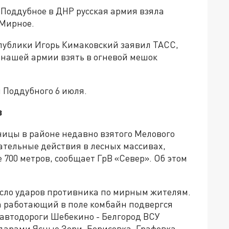
 Поддубное в ДНР русская армия взяла
 Мирное.
публики Игорь Кимаковский заявил ТАСС,
 нашей армии взять в огневой мешок
 Поддубного 6 июля.
в
ницы в районе недавно взятого Мелового
ательные действия в лесных массивах,
700 метров, сообщает ГрВ «Север». Об этом
исло ударов противника по мирным жителям.
а работающий в поле комбайн подвергся
е автодороги Шебекино - Белгород ВСУ
дарами Ясные Зори, Борисовка, Графовка