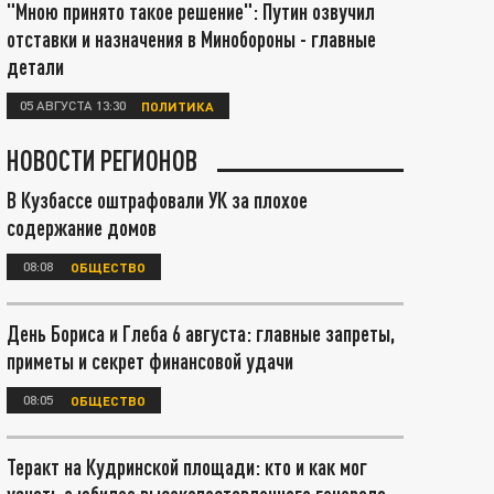
"Мною принято такое решение": Путин озвучил
отставки и назначения в Минобороны - главные
детали
05 АВГУСТА 13:30
ПОЛИТИКА
НОВОСТИ РЕГИОНОВ
В Кузбассе оштрафовали УК за плохое
содержание домов
08:08
ОБЩЕСТВО
День Бориса и Глеба 6 августа: главные запреты,
приметы и секрет финансовой удачи
08:05
ОБЩЕСТВО
Теракт на Кудринской площади: кто и как мог