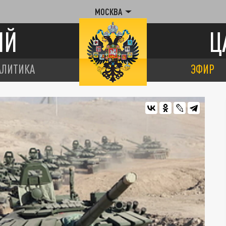
МОСКВА
ИЙ
Ц
АЛИТИКА
ЭФИР