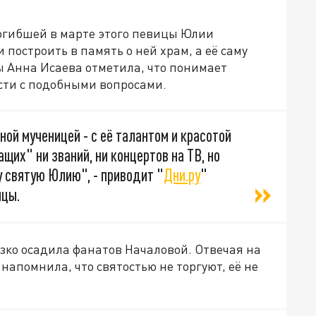
погибшей в марте этого певицы Юлии
построить в память о ней храм, а её саму
ы Анна Исаева отметила, что понимает
сти с подобными вопросами.
ной мученицей - с её талантом и красотой
щих" ни званий, ни концертов на ТВ, но
у святую Юлию", - приводит "
Дни.ру
"
ицы.
ко осадила фанатов Началовой. Отвечая на
 напомнила, что святостью не торгуют, её не
.