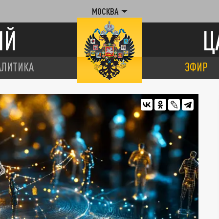
МОСКВА
ИЙ
Ц
АЛИТИКА
ЭФИР