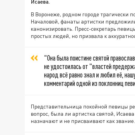
Исаева.
В Воронеже, родном городе трагически 
Началовой, фанаты артистки предложили 
канонизировать. Пресс-секретарь певиц
простых людей, но призвала к аккуратно
"Она была поистине святой православ
не удостоилась от "властей предержа
народ всё равно знал и любил её, наш
комментарий одной из поклонниц пев
Представительница покойной певицы рез
вопрос, была ли артистка святой, Исаева
назначают и не присваивают как звание