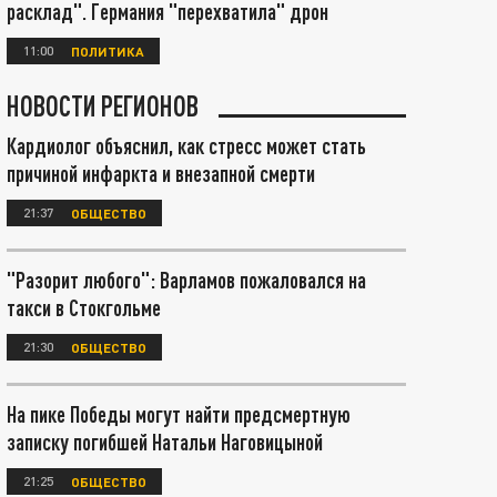
расклад". Германия "перехватила" дрон
11:00
ПОЛИТИКА
НОВОСТИ РЕГИОНОВ
Кардиолог объяснил, как стресс может стать
причиной инфаркта и внезапной смерти
21:37
ОБЩЕСТВО
"Разорит любого": Варламов пожаловался на
такси в Стокгольме
21:30
ОБЩЕСТВО
На пике Победы могут найти предсмертную
записку погибшей Натальи Наговицыной
21:25
ОБЩЕСТВО