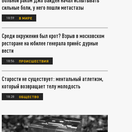
Больной раком Джо Байден начал испытывать
сильные боли, у него пошли метастазы
18:59
В МИРЕ
Среди окружения был крот? Взрыв в московском
ресторане на юбилее генерала принёс дурные
вести
18:56
ПРОИСШЕСТВИЯ
Старости не существует: ментальный атлетизм,
который возвращает телу молодость
18:28
ОБЩЕСТВО