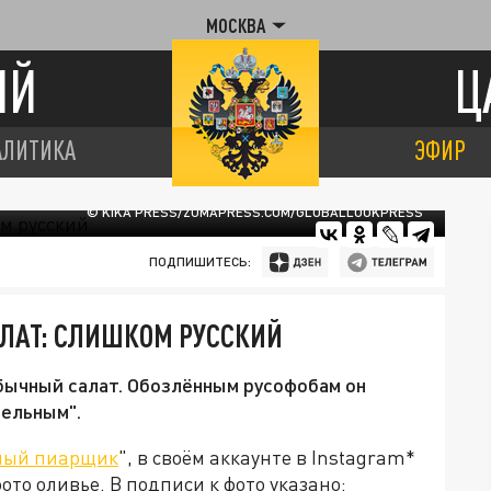
МОСКВА
ИЙ
Ц
АЛИТИКА
ЭФИР
© KIKA PRESS/ZUMAPRESS.COM/GLOBALLOOKPRESS
ПОДПИШИТЕСЬ:
АЛАТ: СЛИШКОМ РУССКИЙ
бычный салат. Обозлённым русофобам он
тельным".
ный пиарщик
", в своём аккаунте в Instagram*
то оливье. В подписи к фото указано: