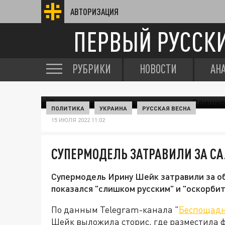
АВТОРИЗАЦИЯ
ПЕРВЫЙ РУССК
РУБРИКИ
НОВОСТИ
АН
ПОЛИТИКА
УКРАИНА
РУССКАЯ ВЕСНА
15 ИЮЛЯ 2022 11:02
СУПЕРМОДЕЛЬ ЗАТРАВИЛИ ЗА С
Супермодель Ирину Шейк затравили за о
показался "слишком русским" и "оскорби
По данным Telegram-канала "
Беспощад
Шейк выложила сторис, где разместила фо