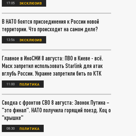
17:05
ЭКСКЛЮЗИВ
В НАТО боятся присоединения к России новой
территории. Что происходит на самом деле?
13:56
ЭКСКЛЮЗИВ
Главное в ИноСМИ 8 августа: ПВО в Киеве - всё.
Маск запретил использовать Starlink для атак
вглубь России. Украине запретили бить по КТК
11:00
ПОЛИТИКА
Сводка с фронтов СВО 8 августа: Звонок Путина –
"это финал". НАТО получила горящий поезд. Коц о
"крышке"
08:30
ПОЛИТИКА