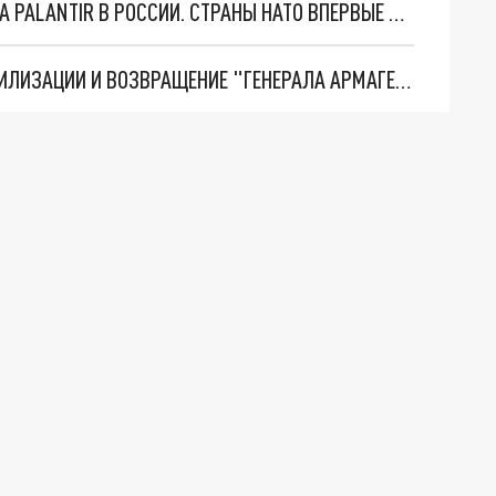
"ОЧЕНЬ ПЛОХИЕ НОВОСТИ": БОЛЬШАЯ ОШИБКА PALANTIR В РОССИИ. СТРАНЫ НАТО ВПЕРВЫЕ ЗА СВО ОСТАНОВИЛИ ПОСТАВКИ ОРУЖИЯ. ВСУ ТЕРЯЮТ ПРИГРАНИЧЬЕ?
ТРИ ГЛАВНЫХ ИНСАЙДА ОБ СВО. ОТМЕНА МОБИЛИЗАЦИИ И ВОЗВРАЩЕНИЕ "ГЕНЕРАЛА АРМАГЕДДОНА"? ОТЛИЧНЫЕ НОВОСТИ, КОТОРЫЕ ЖДАЛИ ВСЕ