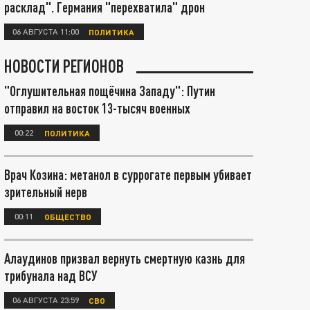
расклад". Германия "перехватила" дрон
06 АВГУСТА 11:00
ПОЛИТИКА
НОВОСТИ РЕГИОНОВ
"Оглушительная пощёчина Западу": Путин
отправил на восток 13-тысяч военных
00:22
ПОЛИТИКА
Врач Козина: метанол в суррогате первым убивает
зрительный нерв
00:11
ОБЩЕСТВО
Алаудинов призвал вернуть смертную казнь для
трибунала над ВСУ
06 АВГУСТА 23:59
СВО