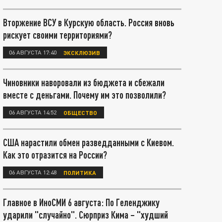
Вторжение ВСУ в Курскую область. Россия вновь
рискует своими территориями?
06 АВГУСТА 17:40
ЭКСКЛЮЗИВ
Чиновники наворовали из бюджета и сбежали
вместе с деньгами. Почему им это позволили?
06 АВГУСТА 14:52
ОБЩЕСТВО
США нарастили обмен разведданными с Киевом.
Как это отразится на России?
06 АВГУСТА 12:48
ПОЛИТИКА
Главное в ИноСМИ 6 августа: По Геленджику
ударили "случайно". Сюрприз Кима – "худший