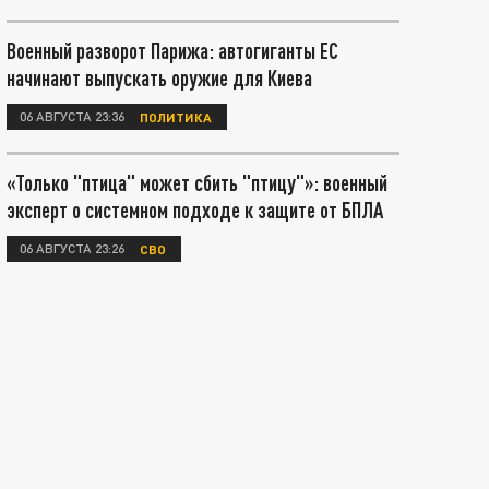
Военный разворот Парижа: автогиганты ЕС
начинают выпускать оружие для Киева
06 АВГУСТА 23:36
ПОЛИТИКА
«Только "птица" может сбить "птицу"»: военный
эксперт о системном подходе к защите от БПЛА
06 АВГУСТА 23:26
СВО