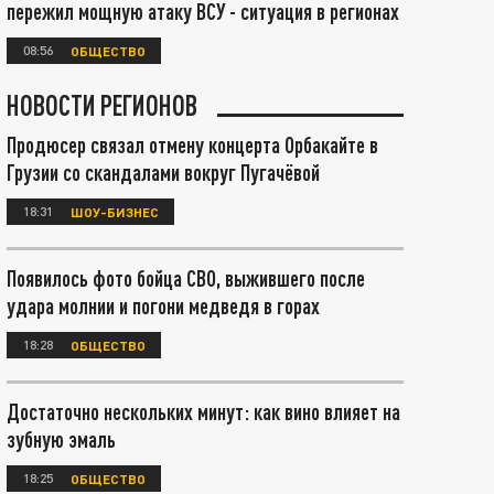
пережил мощную атаку ВСУ - ситуация в регионах
08:56
ОБЩЕСТВО
НОВОСТИ РЕГИОНОВ
Продюсер связал отмену концерта Орбакайте в
Грузии со скандалами вокруг Пугачёвой
18:31
ШОУ-БИЗНЕС
Появилось фото бойца СВО, выжившего после
удара молнии и погони медведя в горах
18:28
ОБЩЕСТВО
Достаточно нескольких минут: как вино влияет на
зубную эмаль
18:25
ОБЩЕСТВО