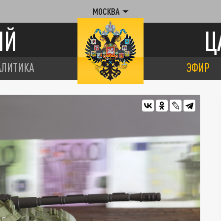
МОСКВА
ИЙ
Ц
АЛИТИКА
ЭФИР