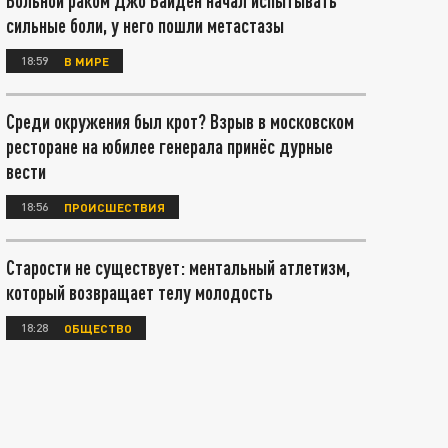
Больной раком Джо Байден начал испытывать
сильные боли, у него пошли метастазы
18:59
В МИРЕ
Среди окружения был крот? Взрыв в московском
ресторане на юбилее генерала принёс дурные
вести
18:56
ПРОИСШЕСТВИЯ
Старости не существует: ментальный атлетизм,
который возвращает телу молодость
18:28
ОБЩЕСТВО