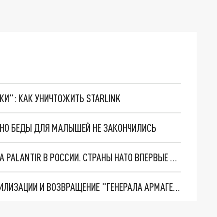
ТКИ": КАК УНИЧТОЖИТЬ STARLINK
. НО БЕДЫ ДЛЯ МАЛЫШЕЙ НЕ ЗАКОНЧИЛИСЬ
"ОЧЕНЬ ПЛОХИЕ НОВОСТИ": БОЛЬШАЯ ОШИБКА PALANTIR В РОССИИ. СТРАНЫ НАТО ВПЕРВЫЕ ЗА СВО ОСТАНОВИЛИ ПОСТАВКИ ОРУЖИЯ. ВСУ ТЕРЯЮТ ПРИГРАНИЧЬЕ?
ТРИ ГЛАВНЫХ ИНСАЙДА ОБ СВО. ОТМЕНА МОБИЛИЗАЦИИ И ВОЗВРАЩЕНИЕ "ГЕНЕРАЛА АРМАГЕДДОНА"? ОТЛИЧНЫЕ НОВОСТИ, КОТОРЫЕ ЖДАЛИ ВСЕ