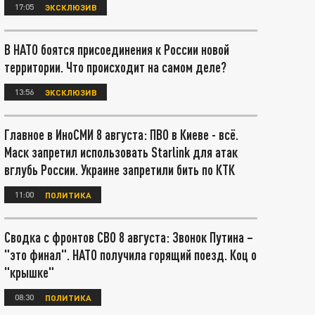
17:05
ЭКСКЛЮЗИВ
В НАТО боятся присоединения к России новой
территории. Что происходит на самом деле?
13:56
ЭКСКЛЮЗИВ
Главное в ИноСМИ 8 августа: ПВО в Киеве - всё.
Маск запретил использовать Starlink для атак
вглубь России. Украине запретили бить по КТК
11:00
ПОЛИТИКА
Сводка с фронтов СВО 8 августа: Звонок Путина –
"это финал". НАТО получила горящий поезд. Коц о
"крышке"
08:30
ПОЛИТИКА